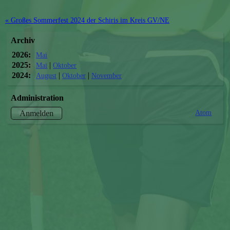
« Großes Sommerfest 2024 der Schiris im Kreis GV/NE
Archiv
2026:
Mai
2025:
|
Mai
Oktober
2024:
|
|
August
Oktober
November
Administration
Atom
Anmelden