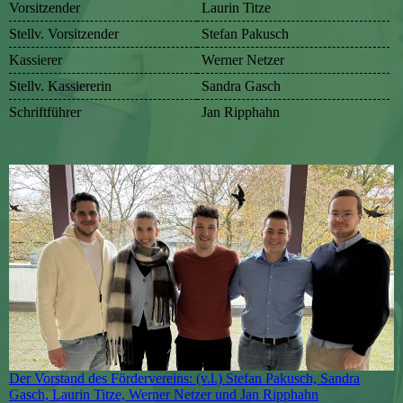
Vorsitzender
Laurin Titze
Stellv. Vorsitzender
Stefan Pakusch
Kassierer
Werner Netzer
Stellv. Kassiererin
Sandra Gasch
Schriftführer
Jan Ripphahn
Der Vorstand des Fördervereins: (v.l.) Stefan Pakusch, Sandra
Gasch, Laurin Titze, Werner Netzer und Jan Ripphahn